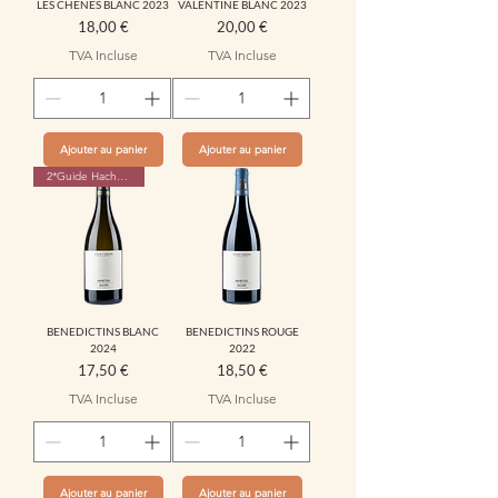
LES CHÊNES BLANC 2023
VALENTINE BLANC 2023
Prix
Prix
18,00 €
20,00 €
TVA Incluse
TVA Incluse
Ajouter au panier
Ajouter au panier
2*Guide Hachette 2026
BENEDICTINS BLANC
BENEDICTINS ROUGE
2024
2022
Prix
Prix
17,50 €
18,50 €
TVA Incluse
TVA Incluse
Ajouter au panier
Ajouter au panier