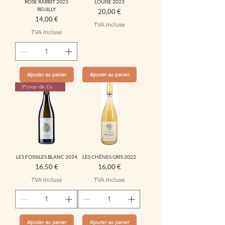
ROSE RABBIT 2023
LOUISE 2023
REUILLY
Prix
20,00 €
Prix
14,00 €
TVA Incluse
TVA Incluse
Ajouter au panier
Ajouter au panier
3*coup de Coeur Hachette 2026
LES FOSSILES BLANC 2024
LES CHÊNES GRIS 2022
Prix
Prix
16,50 €
16,00 €
TVA Incluse
TVA Incluse
Ajouter au panier
Ajouter au panier