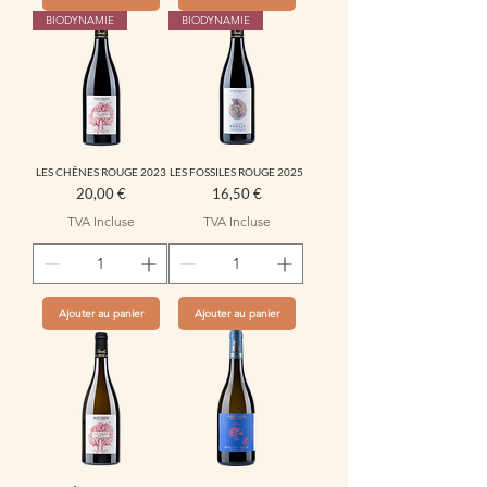
BIODYNAMIE
BIODYNAMIE
LES CHÊNES ROUGE 2023
LES FOSSILES ROUGE 2025
Prix
Prix
20,00 €
16,50 €
TVA Incluse
TVA Incluse
Ajouter au panier
Ajouter au panier