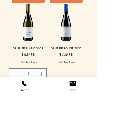
PRIEURE BLANC 2023
PRIEURE ROUGE 2025
Prix
Prix
16,00 €
17,50 €
TVA Incluse
TVA Incluse
Ajouter au panier
Ajouter au panier
Phone
Email