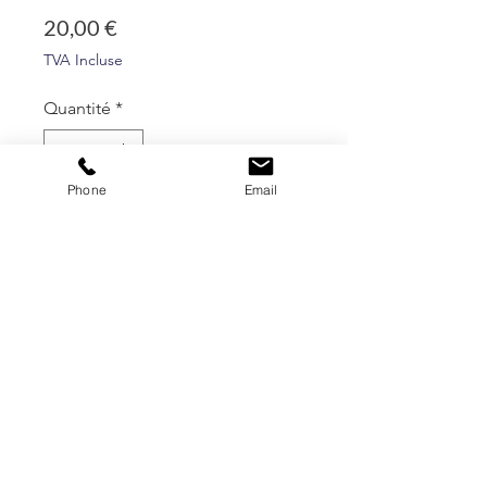
Prix
20,00 €
TVA Incluse
Quantité
*
Phone
Email
Ajouter au panier
Commander et payer
Cuvée élevée en fût de chêne
pendant 9 mois
Certifiée en Bio et Biodynamie
Dégustation