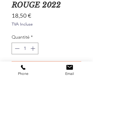
ROUGE 2022
Prix
18,50 €
TVA Incluse
Quantité
*
Ajouter au panier
Phone
Email
Commander et payer
Un vin idéal pour vos repas de
fêtes !
Terroir