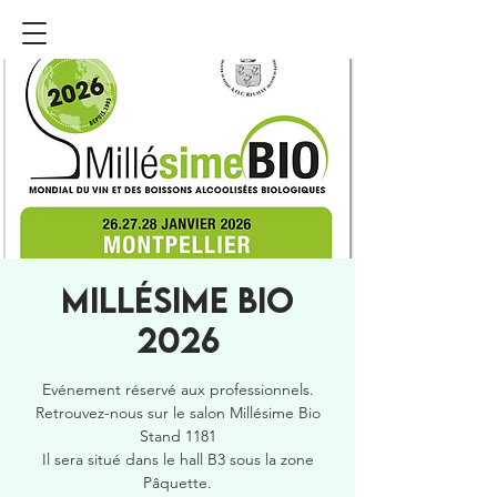
Millésime BIO
2026
Evénement réservé aux professionnels.
Retrouvez-nous sur le salon Millésime Bio
Stand 1181
Il sera situé dans le hall B3 sous la zone
Pâquette.